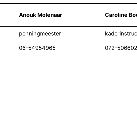
Anouk Molenaar
Caroline B
penningmeester
kaderinstruc
06-54954965
072-50660