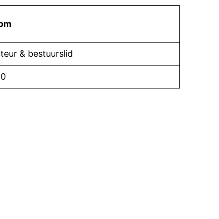
oom
teur & bestuurslid
20